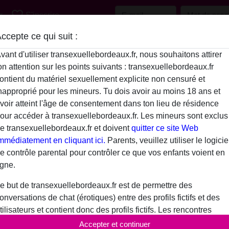
favorite_border
r
S'inscrire
ccepte ce qui suit :
Description
vant d'utiliser transexuellebordeaux.fr, nous souhaitons attirer
on attention sur les points suivants : transexuellebordeaux.fr
N'a pas encore saisi de description
ontient du matériel sexuellement explicite non censuré et
David9 is looking for
napproprié pour les mineurs. Tu dois avoir au moins 18 ans et
voir atteint l'âge de consentement dans ton lieu de résidence
N'a spécifié aucune préférence
our accéder à transexuellebordeaux.fr. Les mineurs sont exclus
e transexuellebordeaux.fr et doivent
quitter ce site Web
mmédiatement en cliquant ici.
Parents, veuillez utiliser le logicie
e contrôle parental pour contrôler ce que vos enfants voient en
igne.
e but de transexuellebordeaux.fr est de permettre des
onversations de chat (érotiques) entre des profils fictifs et des
tilisateurs et contient donc des profils fictifs. Les rencontres
hysiques ne sont pas possibles avec ces profils fictifs. De vrais
Accepter et continuer