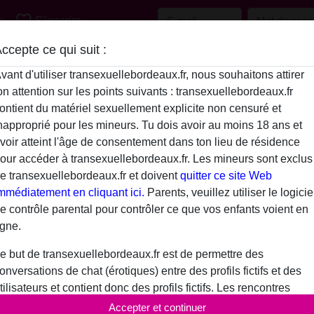
favorite_border
r
S'inscrire
ccepte ce qui suit :
Description
vant d'utiliser transexuellebordeaux.fr, nous souhaitons attirer
on attention sur les points suivants : transexuellebordeaux.fr
N'a pas encore saisi de description
ontient du matériel sexuellement explicite non censuré et
Swares is looking for
napproprié pour les mineurs. Tu dois avoir au moins 18 ans et
voir atteint l'âge de consentement dans ton lieu de résidence
N'a spécifié aucune préférence
our accéder à transexuellebordeaux.fr. Les mineurs sont exclus
e transexuellebordeaux.fr et doivent
quitter ce site Web
mmédiatement en cliquant ici.
Parents, veuillez utiliser le logicie
e contrôle parental pour contrôler ce que vos enfants voient en
igne.
e but de transexuellebordeaux.fr est de permettre des
onversations de chat (érotiques) entre des profils fictifs et des
tilisateurs et contient donc des profils fictifs. Les rencontres
hysiques ne sont pas possibles avec ces profils fictifs. De vrais
Accepter et continuer